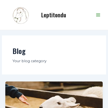
Skip
Mai
to
Leptitondu
Men
content
Blog
Your blog category